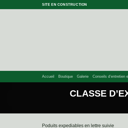
Skip
SITE EN CONSTRUCTION
to
content
Accueil
Boutique
Galerie
Conseils d’entretien et
CLASSE D’E
Poduits expediables en lettre suivie